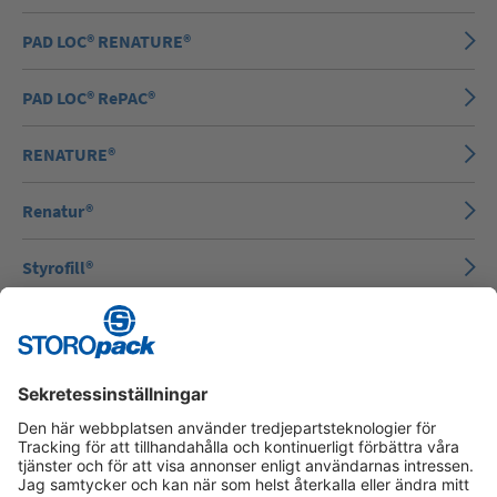
PAD LOC® RENATURE®
PAD LOC® RePAC®
RENATURE®
Renatur®
Styrofill®
Wellpappkartong
FOAMplus® 7008-BIO