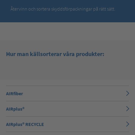
Återvinn och sortera skyddsförpackningar på rätt sätt.
Hur man källsorterar våra produkter:
AIRfiber
AIRplus®
AIRplus® RECYCLE