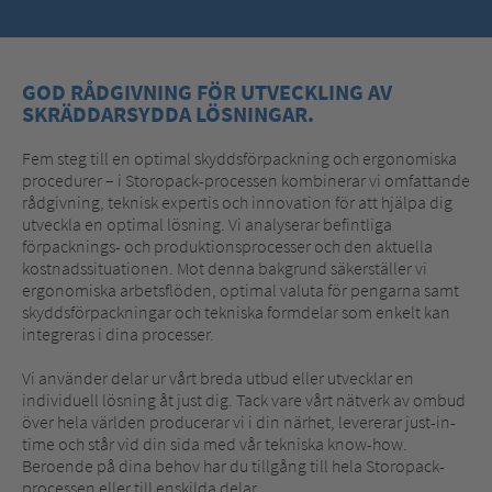
GOD RÅDGIVNING FÖR UTVECKLING AV
SKRÄDDARSYDDA LÖSNINGAR.
Fem steg till en optimal skyddsförpackning och ergonomiska
procedurer – i Storopack-processen kombinerar vi omfattande
rådgivning, teknisk expertis och innovation för att hjälpa dig
utveckla en optimal lösning. Vi analyserar befintliga
förpacknings- och produktionsprocesser och den aktuella
kostnadssituationen. Mot denna bakgrund säkerställer vi
ergonomiska arbetsflöden, optimal valuta för pengarna samt
skyddsförpackningar och tekniska formdelar som enkelt kan
integreras i dina processer.
Vi använder delar ur vårt breda utbud eller utvecklar en
individuell lösning åt just dig. Tack vare vårt nätverk av ombud
över hela världen producerar vi i din närhet, levererar just-in-
time och står vid din sida med vår tekniska know-how.
Beroende på dina behov har du tillgång till hela Storopack-
processen eller till enskilda delar.