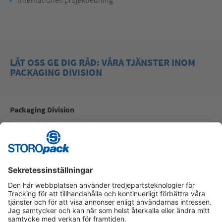
LÅT OSS GE DIG RÅD: VÅRA TJÄNSTER INOM
PACKAGING DIVISION
Packaging Division
Försäljning av totallösningar
Applikationsteknik
Produktsupport